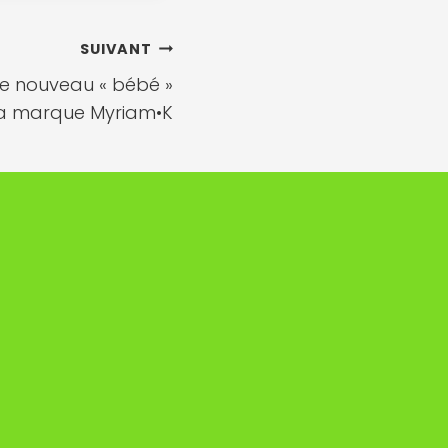
SUIVANT
 le nouveau « bébé »
la marque Myriam•K