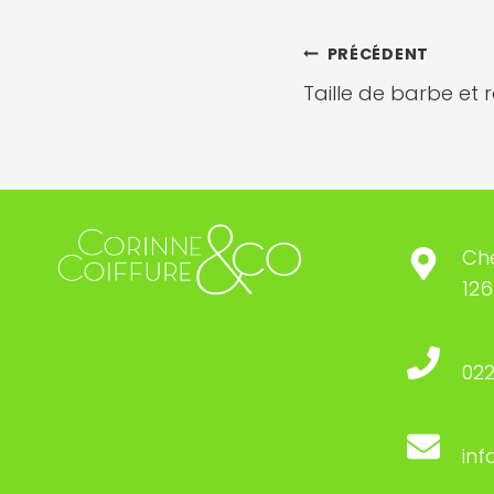
NAVIG
PRÉCÉDENT
Taille de barbe et 
DE
L’ARTI
Che
126
022
inf