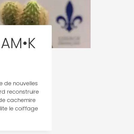
IAM•K
ie de nouvelles
rd reconstruire
 de cachemire
ite le coiffage