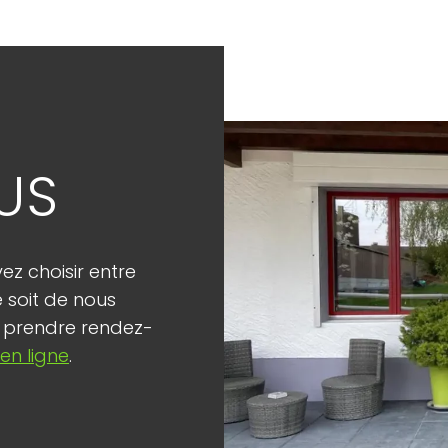
N
US
ez choisir entre
é soit de nous
 prendre rendez-
en ligne
.