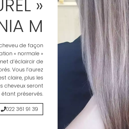
UREL »
NIA M
e cheveu de façon
tion « normale »
et d’éclaircir de
orés. Vous l’aurez
t claire, plus les
s cheveux seront
n étant préservés.
022 361 91 39